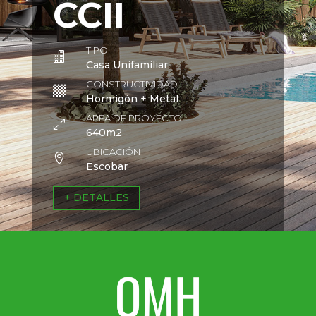
CCII
TIPO

Casa Unifamiliar
CONSTRUCTIVIDAD

Hormigón + Metal
ÁREA DE PROYECTO
0
640m2
UBICACIÓN

Escobar
+ DETALLES