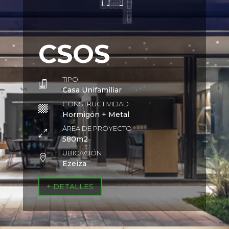
CSOS
TIPO

Casa Unifamiliar
CONSTRUCTIVIDAD

Hormigón + Metal
ÁREA DE PROYECTO
0
580m2
UBICACIÓN

Ezeiza
+ DETALLES