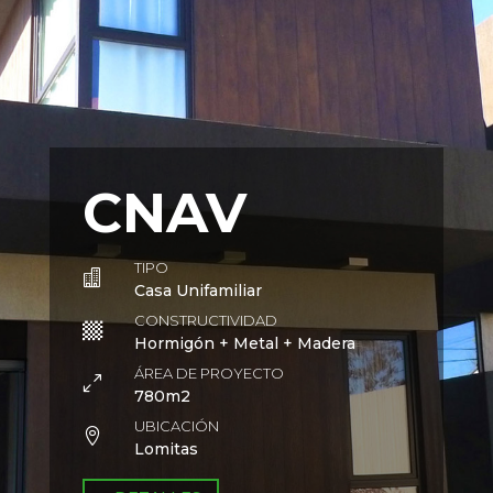
CNAV
TIPO

Casa Unifamiliar
CONSTRUCTIVIDAD

Hormigón + Metal + Madera
ÁREA DE PROYECTO
0
780m2
UBICACIÓN

Lomitas