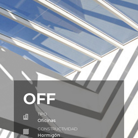
OFF
TIPO

Oficinas
CONSTRUCTIVIDAD

Hormigón