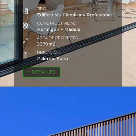
TIPO

Edificio Multifamiliar y Profesional
CONSTRUCTIVIDAD

Hormigón + Madera
ÁREA DE PROYECTO
0
3370m2
UBICACIÓN

Palermo Soho
+ DETALLES