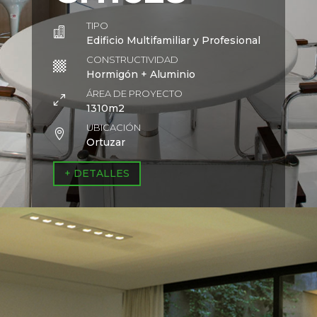
TIPO

Edificio Multifamiliar y Profesional
CONSTRUCTIVIDAD

Hormigón + Aluminio
ÁREA DE PROYECTO
0
1310m2
UBICACIÓN

Ortuzar
+ DETALLES