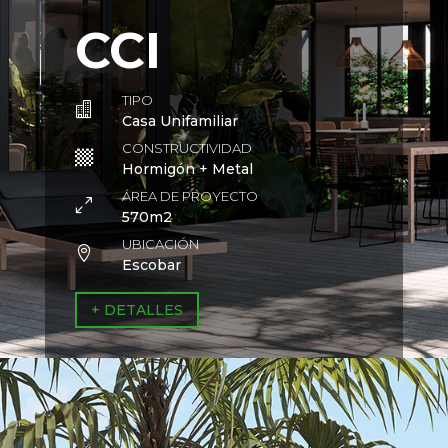
CCI
TIPO

Casa Unifamiliar
CONSTRUCTIVIDAD

Hormigón + Metal
ÁREA DE PROYECTO
0
570m2
UBICACIÓN

Escobar
+ DETALLES