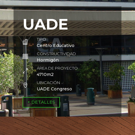
UADE
TIPO

Centro Educativo
CONSTRUCTIVIDAD

Hormigón
ÁREA DE PROYECTO
0
4710m2
UBICACIÓN

UADE Congreso
+ DETALLES