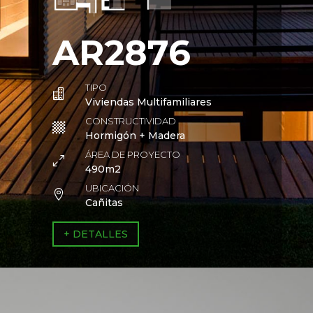
AR2876
TIPO

Viviendas Multifamiliares
CONSTRUCTIVIDAD

Hormigón + Madera
ÁREA DE PROYECTO
0
490m2
UBICACIÓN

Cañitas
+ DETALLES