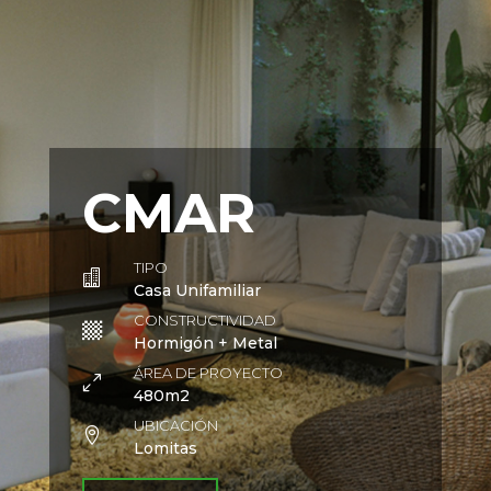
CMAR
TIPO

Casa Unifamiliar
CONSTRUCTIVIDAD

Hormigón + Metal
ÁREA DE PROYECTO
0
480m2
UBICACIÓN

Lomitas