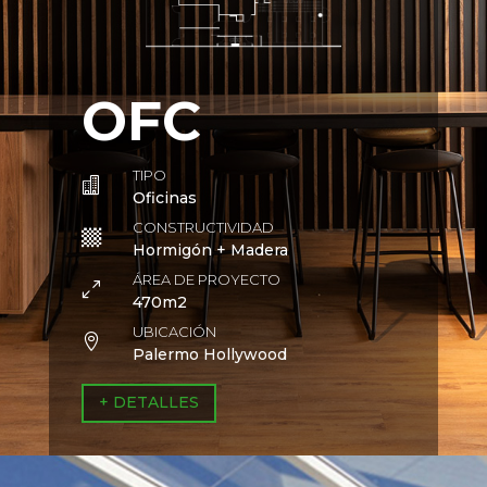
OFC
TIPO

Oficinas
CONSTRUCTIVIDAD

Hormigón + Madera
ÁREA DE PROYECTO
0
470m2
UBICACIÓN

Palermo Hollywood
+ DETALLES