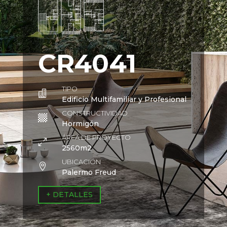
CR4041
TIPO

Edificio Multifamiliar y Profesional
CONSTRUCTIVIDAD

Hormigón
ÁREA DE PROYECTO
0
2560m2
UBICACIÓN

Palermo Freud
+ DETALLES