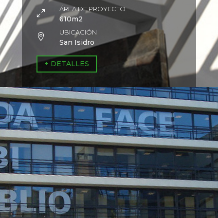
ÁREA DE PROYECTO
0
610m2
UBICACIÓN

San Isidro
+ DETALLES