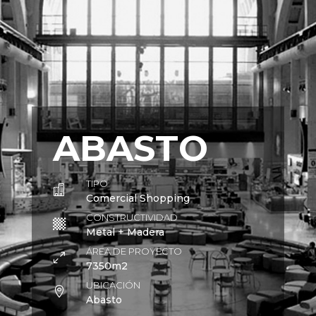
ABASTO
TIPO

Comercial Shopping
CONSTRUCTIVIDAD

Metal + Madera
ÁREA DE PROYECTO
0
7350m2
UBICACIÓN

Abasto