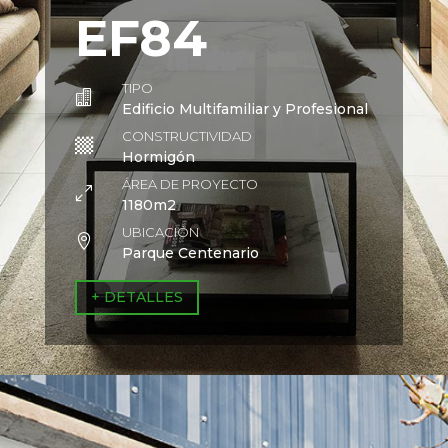
EF84
TIPO

Edificio Multifamiliar y Profesional
CONSTRUCTIVIDAD

Hormigón
ÁREA DE PROYECTO
0
1180m2
UBICACIÓN

Parque Centenario
+ DETALLES