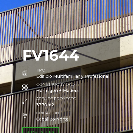
FV1644
TIPO

Edificio Multifamiliar y Profesional
CONSTRUCTIVIDAD

Hormigón + Madera
ÁREA DE PROYECTO
0
3370m2
UBICACIÓN

Caballito Norte
+ DETALLES